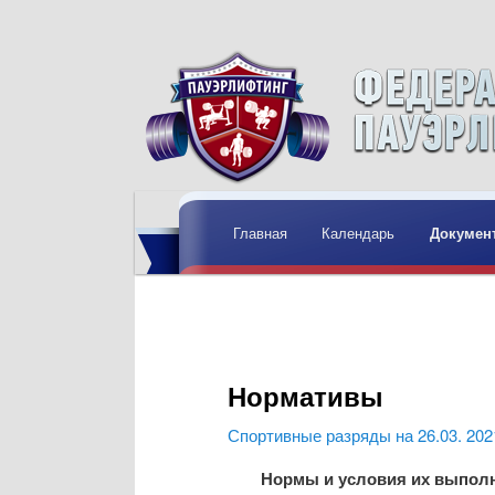
Главное меню
Перейти к основному содержим
Перейти к дополнительному со
Главная
Календарь
Докумен
Нормативы
Спортивные разряды на 26.03. 202
Нормы и условия их выполн