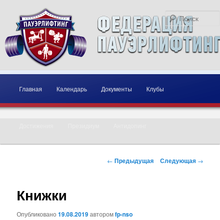
Главное меню
Перейти к основному содержимому
Перейти к дополнительному содержимому
Главная
Календарь
Документы
Клубы
Достижения
Президиум
Антидопинг
Навигация по записям
←
Предыдущая
Следующая
→
Книжки
Опубликовано
19.08.2019
автором
fp-nso