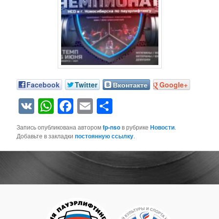
Facebook
Twitter
Вконтакте
Google+
VK
WhatsApp
Facebook
Email
Отправить
Запись опубликована автором
fp-nso
в рубрике
Новости
.
Добавьте в закладки
постоянную ссылку
.