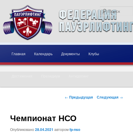
Главное меню
Перейти к основному содержимому
Перейти к дополнительному содержимому
Главная
Календарь
Документы
Клубы
Достижения
Президиум
Антидопинг
Навигация по записям
←
Предыдущая
Следующая
→
Чемпионат НСО
Опубликовано
28.04.2021
автором
fp-nso