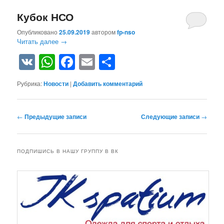
Кубок НСО
Опубликовано
25.09.2019
автором
fp-nso
Читать далее
→
VK
WhatsApp
Facebook
Email
Отправить
Рубрика:
Новости
|
Добавить комментарий
Навигация по записям
←
Предыдущие записи
Следующие записи
→
ПОДПИШИСЬ В НАШУ ГРУППУ В ВК