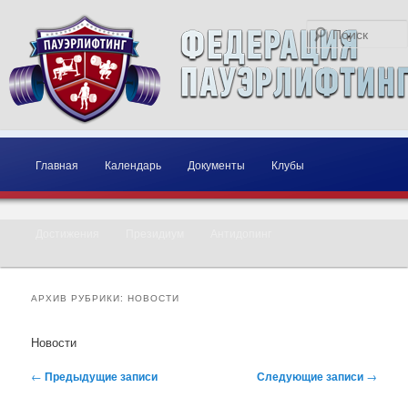
Главное меню
Перейти к основному содержимому
Перейти к дополнительному содержимому
Главная
Календарь
Документы
Клубы
Достижения
Президиум
Антидопинг
АРХИВ РУБРИКИ:
НОВОСТИ
Новости
Навигация по записям
←
Предыдущие записи
Следующие записи
→