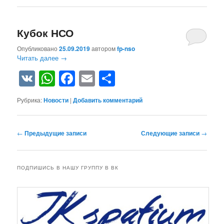
Кубок НСО
Опубликовано
25.09.2019
автором
fp-nso
Читать далее
→
VK
WhatsApp
Facebook
Email
Отправить
Рубрика:
Новости
|
Добавить комментарий
Навигация по записям
←
Предыдущие записи
Следующие записи
→
ПОДПИШИСЬ В НАШУ ГРУППУ В ВК