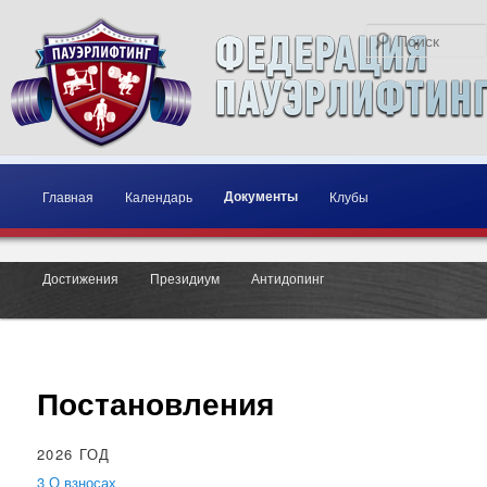
Главное меню
Перейти к основному содержимому
Перейти к дополнительному содержимому
Документы
Главная
Календарь
Клубы
Достижения
Президиум
Антидопинг
Постановления
2026 ГОД
3 О взносах