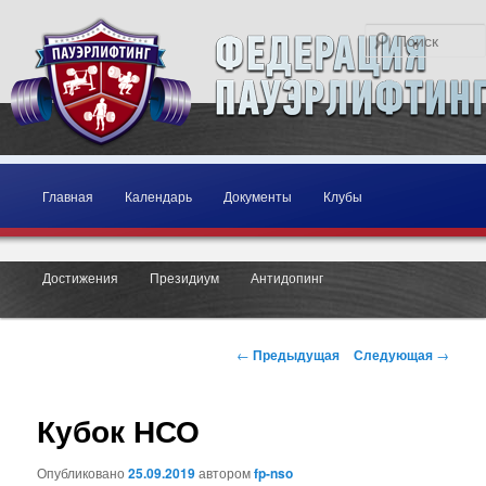
Главное меню
Перейти к основному содержимому
Перейти к дополнительному содержимому
Главная
Календарь
Документы
Клубы
Достижения
Президиум
Антидопинг
Навигация по записям
←
Предыдущая
Следующая
→
Кубок НСО
Опубликовано
25.09.2019
автором
fp-nso